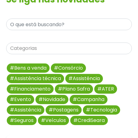
#Bens a venda
#Consórcio
#Assistência técnica
#Assistência
#Financiamento
#Plano Safra
#ATER
#Evento
#Novidade
#Campanha
#Assistência
#Postagens
#Tecnologia
#Seguros
#Veículos
#CrediSeara