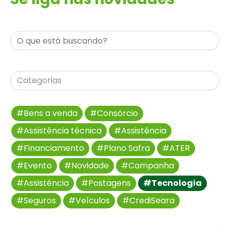
#Bens a venda
#Consórcio
#Assistência técnica
#Assistência
#Financiamento
#Plano Safra
#ATER
#Evento
#Novidade
#Campanha
#Assistência
#Postagens
#Tecnologia
#Seguros
#Veículos
#CrediSeara