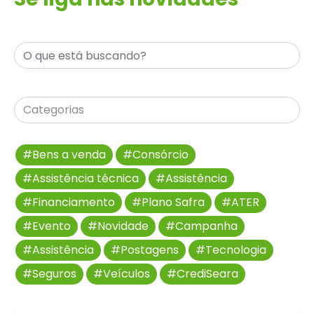
#Bens a venda
#Consórcio
#Assistência técnica
#Assistência
#Financiamento
#Plano Safra
#ATER
#Evento
#Novidade
#Campanha
#Assistência
#Postagens
#Tecnologia
#Seguros
#Veículos
#CrediSeara