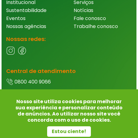
Institucional
Serviços
Sustentabilidade
Notícias
Eventos
Fale conosco
Nossas agências
Trabalhe conosco
Nossas redes:
Central de atendimento
0800 400 9066
Ouvidoria
Nosso site utiliza cookies para melhorar
0800 400 9066
sua experiência e personalizar conteúdo
de anúncios. Ao utilizar nosso site você
concorda com o uso de cookies.
Termos de uso e política de privacidade
- Alto
Estou ciente!
contraste