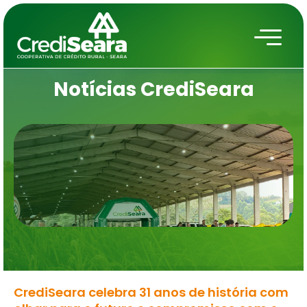
Notícias
CrediSeara
CrediSeara celebra 31 anos de história com