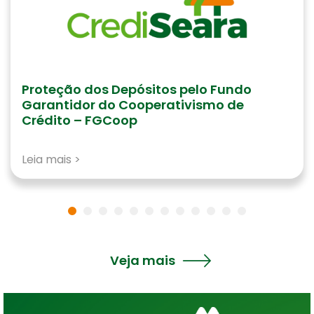
CrediSeara realiza 2ª Assembleia de
Sorteio de Consórcios em parceria com a
Consclic
Leia mais >
Veja mais